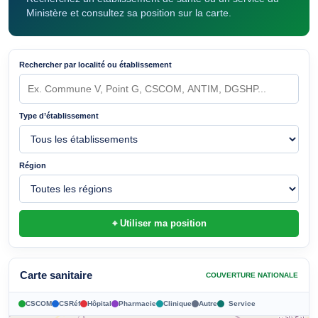
Ministère et consultez sa position sur la carte.
Rechercher par localité ou établissement
Type d’établissement
Région
⌖ Utiliser ma position
Carte sanitaire
COUVERTURE NATIONALE
CSCOM
CSRéf
Hôpital
Pharmacie
Clinique
Autre
Service