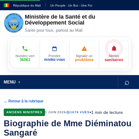
République du Mali
Un Peuple - Un But - Une Foi
Ministère de la Santé et du
Développement Social
Santé pour tous, partout au Mali
Numéro vert
Prendre
Signaler un
Alertes
36061
rendez-vous
problème
sanitaires
⌕
MENU
← Retour à la rubrique
•
1 min de lecture
ANCIENS MINISTRES
1 JUIN 2026
1676 VUES
Biographie de Mme Diéminatou
Sangaré