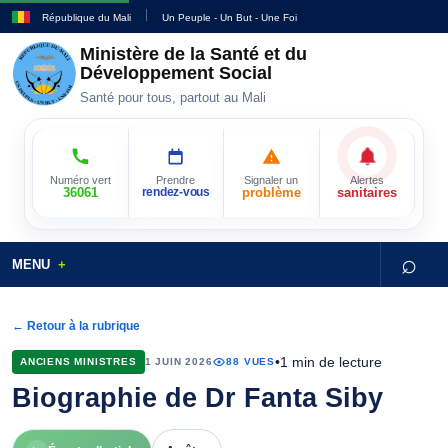
République du Mali
Un Peuple - Un But - Une Foi
Ministère de la Santé et du
Développement Social
Santé pour tous, partout au Mali
Numéro vert
Prendre
Signaler un
Alertes
36061
rendez-vous
problème
sanitaires
⌕
MENU
← Retour à la rubrique
•
1 min de lecture
ANCIENS MINISTRES
1 JUIN 2026
88 VUES
Biographie de Dr Fanta Siby