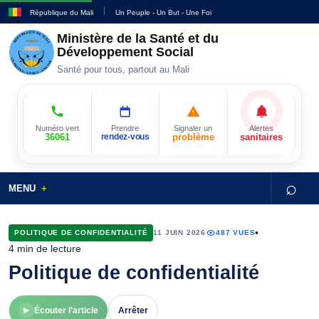
République du Mali
Un Peuple - Un But - Une Foi
Ministère de la Santé et du
Développement Social
Santé pour tous, partout au Mali
Numéro vert
Prendre
Signaler un
Alertes
36061
rendez-vous
problème
sanitaires
⌕
MENU
•
POLITIQUE DE CONFIDENTIALITÉ
11 JUIN 2026
487 VUES
4 min de lecture
Politique de confidentialité
Écouter l’article
Arrêter
▶