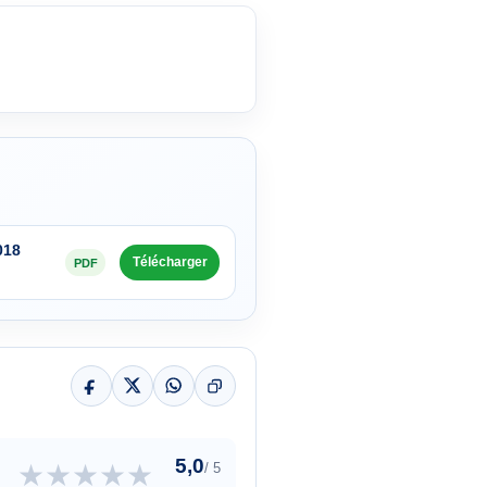
018
Télécharger
PDF
5,0
★
★
★
★
★
/ 5