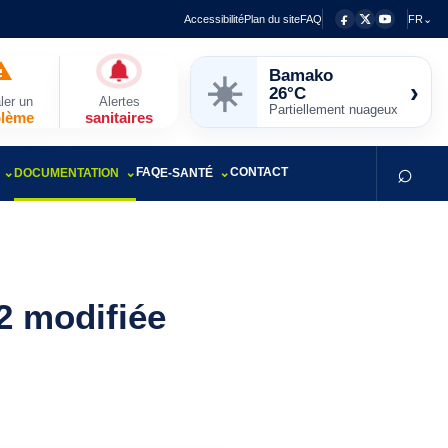
Accessibilité
Plan du site
FAQ
FR⌄
Bamako
☀️
›
26°C
ler un
Alertes
Partiellement nuageux
blème
sanitaires
⌕
FAQ
CONTACT
DOCUMENTATION
E-SANTÉ
02 modifiée