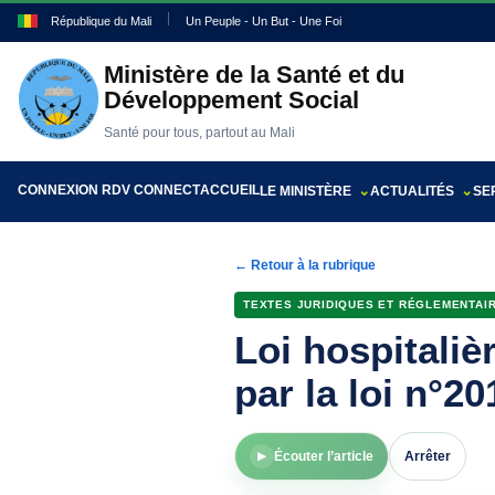
République du Mali
Un Peuple - Un But - Une Foi
Ministère de la Santé et du
Développement Social
Santé pour tous, partout au Mali
CONNEXION RDV CONNECT
ACCUEIL
LE MINISTÈRE
ACTUALITÉS
SE
← Retour à la rubrique
TEXTES JURIDIQUES ET RÉGLEMENTAI
Loi hospitaliè
par la loi n°20
Écouter l’article
Arrêter
▶