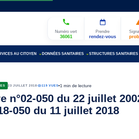
Numéro vert
Prendre
Signa
36061
rendez-vous
pro
RVICES AU CITOYEN
DONNÉES SANITAIRES
STRUCTURES SANITAIRES
•
1 min de lecture
RES
23 JUILLET 2018
119 VUES
re n°02-050 du 22 juillet 20
18-050 du 11 juillet 2018