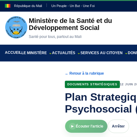
République du Mali
Un Peuple - Un But - Une Foi
Ministère de la Santé et du
Développement Social
Santé pour tous, partout au Mali
ACCUEIL
LE MINISTÈRE
ACTUALITÉS
SERVICES AU CITOYEN
DONN
← Retour à la rubrique
DOCUMENTS STRATÉGIQUES
12 JUIN 2
Plan Strategiq
Psychosocial 
Écouter l’article
Arrêter
▶