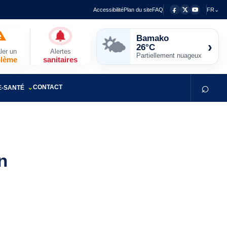
Accessibilité
Plan du site
FAQ
FR⌄
Bamako
🌤️
›
26°C
ler un
Alertes
Partiellement nuageux
blème
sanitaires
⌕
CONTACT
E-SANTÉ
n