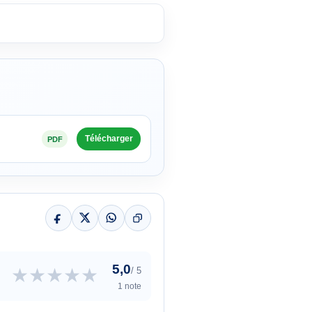
Télécharger
PDF
5,0
★
★
★
★
★
/ 5
1 note