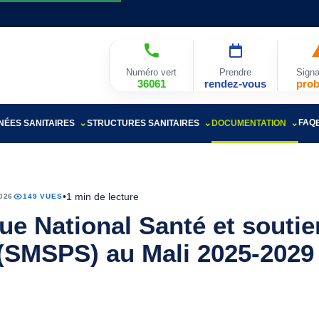
Numéro vert
Prendre
Signa
36061
rendez-vous
pro
FAQ
ÉES SANITAIRES
STRUCTURES SANITAIRES
DOCUMENTATION
•
1 min de lecture
026
149 VUES
ue National Santé et soutie
(SMSPS) au Mali 2025-2029