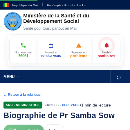
République du Mali
Un Peuple - Un But - Une Foi
Ministère de la Santé et du
Développement Social
Santé pour tous, partout au Mali
Numéro vert
Prendre
Signaler un
Alertes
36061
rendez-vous
problème
sanitaires
⌕
MENU
← Retour à la rubrique
•
1 min de lecture
ANCIENS MINISTRES
1 JUIN 2026
98 VUES
Biographie de Pr Samba Sow