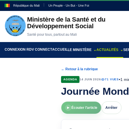
République du Mali
Un Peuple - Un But - Une Foi
Ministère de la Santé et du
Développement Social
Santé pour tous, partout au Mali
CONNEXION RDV CONNECT
ACCUEIL
LE MINISTÈRE
ACTUALITÉS
SE
← Retour à la rubrique
•
1 mi
AGENDA
14 JUIN 2026
71 VUES
Journée Mondi
Écouter l’article
Arrêter
▶