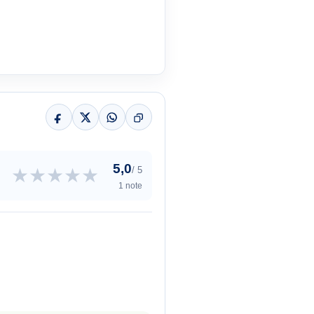
5,0
★
★
★
★
★
/ 5
1 note