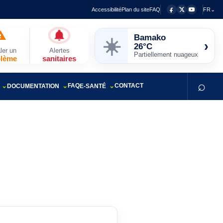
Accessibilité
Plan du site
FAQ
FR⌄
Bamako
☀️
›
26°C
ler un
Alertes
Partiellement nuageux
blème
sanitaires
⌕
FAQ
CONTACT
DOCUMENTATION
E-SANTÉ