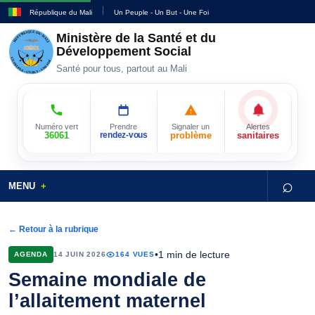
République du Mali
Un Peuple - Un But - Une Foi
Ministère de la Santé et du
Développement Social
Santé pour tous, partout au Mali
Numéro vert
Prendre
Signaler un
Alertes
36061
rendez-vous
problème
sanitaires
⌕
MENU
← Retour à la rubrique
•
1 min de lecture
AGENDA
14 JUIN 2026
164 VUES
Semaine mondiale de
l’allaitement maternel