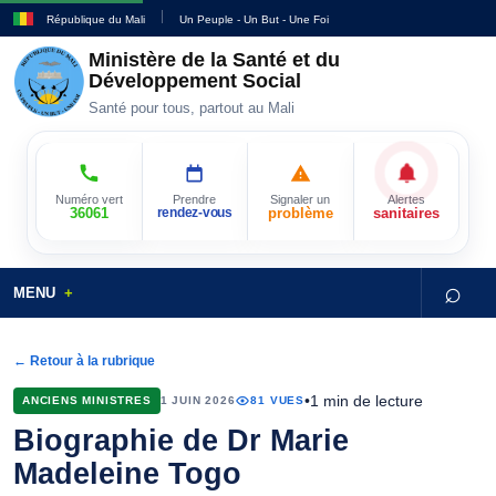
République du Mali
Un Peuple - Un But - Une Foi
Ministère de la Santé et du
Développement Social
Santé pour tous, partout au Mali
Numéro vert
Prendre
Signaler un
Alertes
36061
rendez-vous
problème
sanitaires
⌕
MENU
← Retour à la rubrique
•
1 min de lecture
ANCIENS MINISTRES
1 JUIN 2026
81 VUES
Biographie de Dr Marie
Madeleine Togo