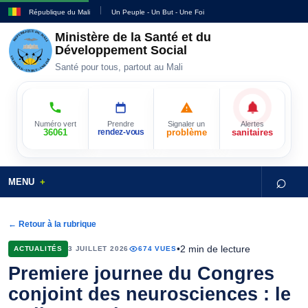
République du Mali
Un Peuple - Un But - Une Foi
Ministère de la Santé et du
Développement Social
Santé pour tous, partout au Mali
Numéro vert
Prendre
Signaler un
Alertes
36061
rendez-vous
problème
sanitaires
⌕
MENU
← Retour à la rubrique
•
2 min de lecture
ACTUALITÉS
3 JUILLET 2026
674 VUES
Premiere journee du Congres
conjoint des neurosciences : le