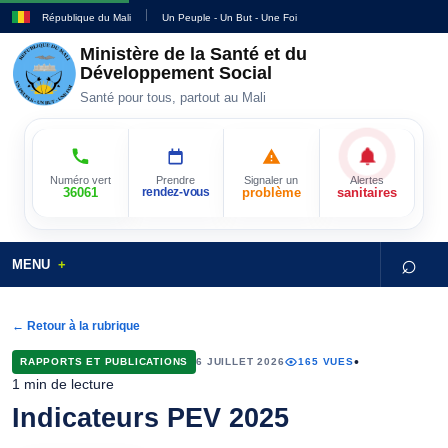
République du Mali
Un Peuple - Un But - Une Foi
Ministère de la Santé et du
Développement Social
Santé pour tous, partout au Mali
Numéro vert
Prendre
Signaler un
Alertes
36061
rendez-vous
problème
sanitaires
⌕
MENU
← Retour à la rubrique
•
RAPPORTS ET PUBLICATIONS
6 JUILLET 2026
165 VUES
1 min de lecture
Indicateurs PEV 2025