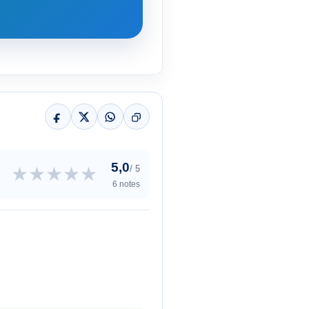
5,0
★
★
★
★
★
/ 5
6 notes