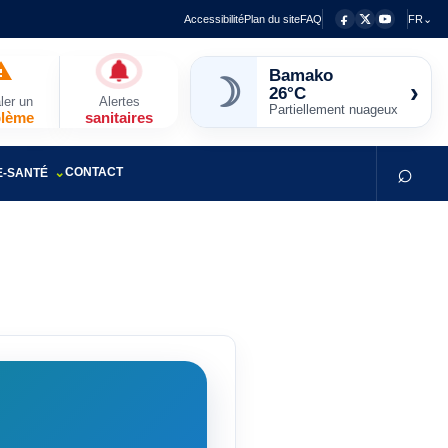
Accessibilité
Plan du site
FAQ
FR⌄
☽
Bamako
›
26°C
ler un
Alertes
Partiellement nuageux
blème
sanitaires
⌕
CONTACT
E-SANTÉ