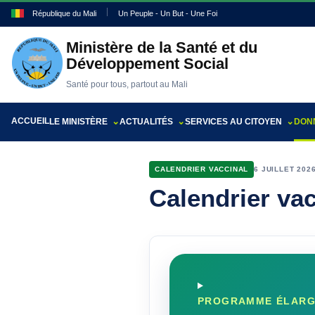
République du Mali
Un Peuple - Un But - Une Foi
Ministère de la Santé et du
Développement Social
Santé pour tous, partout au Mali
ACCUEIL
LE MINISTÈRE
ACTUALITÉS
SERVICES AU CITOYEN
DONN
CALENDRIER VACCINAL
6 JUILLET 202
Calendrier vac
PROGRAMME ÉLARGI