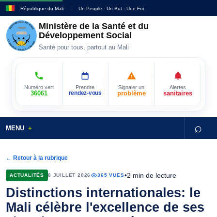
République du Mali
Un Peuple - Un But - Une Foi
Ministère de la Santé et du
Développement Social
Santé pour tous, partout au Mali
Numéro vert
Prendre
Signaler un
Alertes
36061
rendez-vous
problème
sanitaires
⌕
MENU
← Retour à la rubrique
•
2 min de lecture
ACTUALITÉS
8 JUILLET 2026
365 VUES
Distinctions internationales: le
Mali célèbre l'excellence de ses