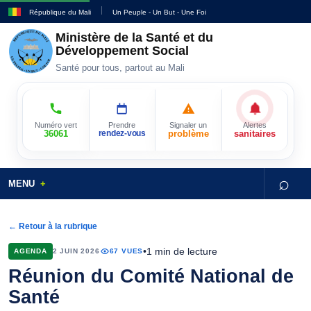
République du Mali
Un Peuple - Un But - Une Foi
Ministère de la Santé et du
Développement Social
Santé pour tous, partout au Mali
Numéro vert
Prendre
Signaler un
Alertes
36061
rendez-vous
problème
sanitaires
⌕
MENU
← Retour à la rubrique
•
1 min de lecture
AGENDA
2 JUIN 2026
67 VUES
Réunion du Comité National de
Santé