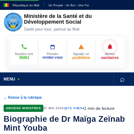
République du Mali
Un Peuple - Un But - Une Foi
Ministère de la Santé et du
Développement Social
Santé pour tous, partout au Mali
Numéro vert
Prendre
Signaler un
Alertes
36061
rendez-vous
problème
sanitaires
⌕
MENU
← Retour à la rubrique
•
1 min de lecture
ANCIENS MINISTRES
27 MAI 2026
72 VUES
Biographie de Dr Maïga Zeïnab
Mint Youba