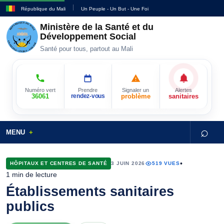
République du Mali
Un Peuple - Un But - Une Foi
Ministère de la Santé et du
Développement Social
Santé pour tous, partout au Mali
Numéro vert
Prendre
Signaler un
Alertes
36061
rendez-vous
problème
sanitaires
⌕
MENU
•
HÔPITAUX ET CENTRES DE SANTÉ
3 JUIN 2026
519 VUES
1 min de lecture
Établissements sanitaires
publics