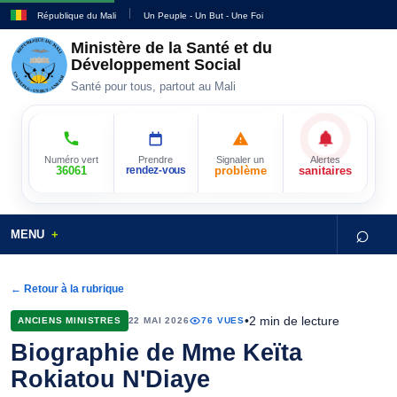
République du Mali
Un Peuple - Un But - Une Foi
Ministère de la Santé et du
Développement Social
Santé pour tous, partout au Mali
Numéro vert
Prendre
Signaler un
Alertes
36061
rendez-vous
problème
sanitaires
⌕
MENU
← Retour à la rubrique
•
2 min de lecture
ANCIENS MINISTRES
22 MAI 2026
76 VUES
Biographie de Mme Keïta
Rokiatou N'Diaye