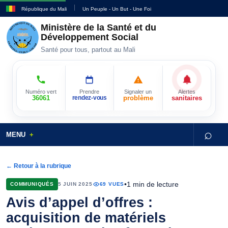
République du Mali
Un Peuple - Un But - Une Foi
Ministère de la Santé et du
Développement Social
Santé pour tous, partout au Mali
Numéro vert
Prendre
Signaler un
Alertes
36061
rendez-vous
problème
sanitaires
⌕
MENU
← Retour à la rubrique
•
1 min de lecture
COMMUNIQUÉS
5 JUIN 2025
69 VUES
Avis d’appel d’offres :
acquisition de matériels