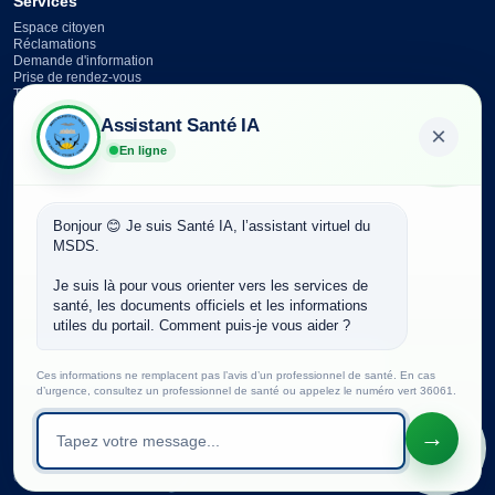
Services
Espace citoyen
Réclamations
Demande d'information
Prise de rendez-vous
Téléchargements
Assistant Santé IA
Contact
×
En ligne
Cité Administrative,
Bamako BP 232 Mali
+223 20 23 42 66
Bonjour 😊 Je suis Santé IA, l’assistant virtuel du 
info@sante.gouv.ml
MSDS.

Lun - Ven : 7h30 - 16h00
Je suis là pour vous orienter vers les services de 
Newsletter
santé, les documents officiels et les informations 
Abonnez-vous pour recevoir nos actualités et communiqués.
utiles du portail. Comment puis-je vous aider ?
Votre adresse e-mail
S'abonner
Ces informations ne remplacent pas l’avis d’un professionnel de santé. En cas
d’urgence, consultez un professionnel de santé ou appelez le numéro vert 36061.
Votre question
→
© Copyright 2026
|
Ministère de la Santé et du Développement Social
IA
Conception et réalisation :