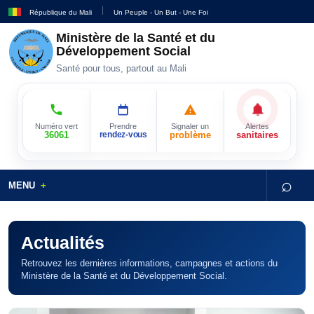
République du Mali
Un Peuple - Un But - Une Foi
Ministère de la Santé et du
Développement Social
Santé pour tous, partout au Mali
Numéro vert
Prendre
Signaler un
Alertes
36061
rendez-vous
problème
sanitaires
⌕
MENU
Actualités
Retrouvez les dernières informations, campagnes et actions du
Ministère de la Santé et du Développement Social.