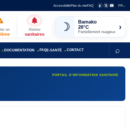
Accessibilité
Plan du site
FAQ
FR⌄
☽
Bamako
›
26°C
ler un
Alertes
Partiellement nuageux
blème
sanitaires
⌕
FAQ
CONTACT
DOCUMENTATION
E-SANTÉ
PORTAIL D'INFORMATION SANITAIRE