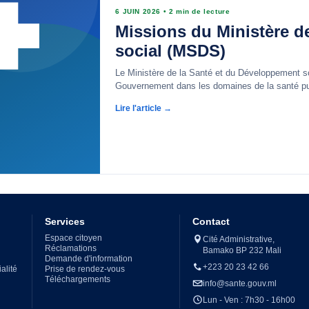
6 JUIN 2026
•
2 min de lecture
Missions du Ministère d
social (MSDS)
Le Ministère de la Santé et du Développement so
Gouvernement dans les domaines de la santé publ
Lire l'article →
Services
Contact
Espace citoyen
Cité Administrative,
Réclamations
Bamako BP 232 Mali
Demande d'information
+223 20 23 42 66
alité
Prise de rendez-vous
Téléchargements
info@sante.gouv.ml
Lun - Ven : 7h30 - 16h00