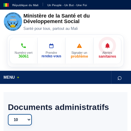
République du Mali
Un Peuple - Un But - Une Foi
Ministère de la Santé et du
Développement Social
Santé pour tous, partout au Mali
Numéro vert
Prendre
Signaler un
Alertes
36061
rendez-vous
problème
sanitaires
⌕
MENU
Documents administratifs
Afficher #