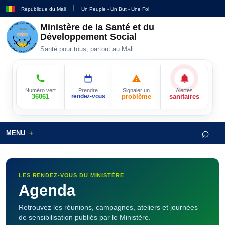
République du Mali
Un Peuple - Un But - Une Foi
Ministère de la Santé et du
Développement Social
Santé pour tous, partout au Mali
Numéro vert
Prendre
Signaler un
Alertes
36061
rendez-vous
problème
sanitaires
⌕
MENU
LES RENDEZ-VOUS DU MINISTÈRE
Agenda
Retrouvez les réunions, campagnes, ateliers et journées
de sensibilisation publiés par le Ministère.