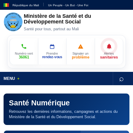
République du Mali
Un Peuple - Un But - Une Foi
Ministère de la Santé et du
Développement Social
Santé pour tous, partout au Mali
Numéro vert
Prendre
Signaler un
Alertes
36061
rendez-vous
problème
sanitaires
⌕
MENU
Santé Numérique
Retrouvez les dernières informations, campagnes et actions du
Ministère de la Santé et du Développement Social.