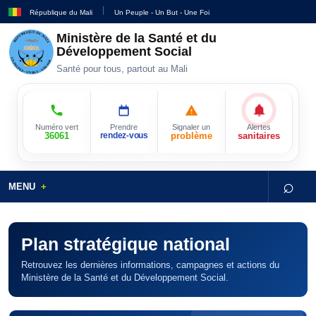
République du Mali
Un Peuple - Un But - Une Foi
Ministère de la Santé et du
Développement Social
Santé pour tous, partout au Mali
Numéro vert
Prendre
Signaler un
Alertes
36061
rendez-vous
problème
sanitaires
⌕
MENU
Plan stratégique national
Retrouvez les dernières informations, campagnes et actions du
Ministère de la Santé et du Développement Social.