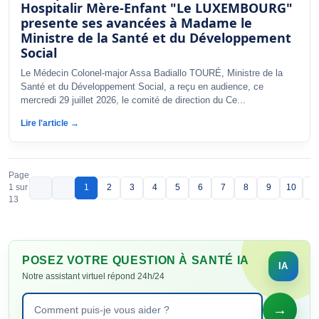
Hospitalir Mère-Enfant "Le LUXEMBOURG"
presente ses avancées à Madame le
Ministre de la Santé et du Développement
Social
Le Médecin Colonel-major Assa Badiallo TOURÉ, Ministre de la
Santé et du Développement Social, a reçu en audience, ce
mercredi 29 juillet 2026, le comité de direction du Ce...
Lire l'article →
Page
1 sur
1
2
3
4
5
6
7
8
9
10
13
POSEZ VOTRE QUESTION À SANTÉ IA
Notre assistant virtuel répond 24h/24
→
Poser une question à Santé IA