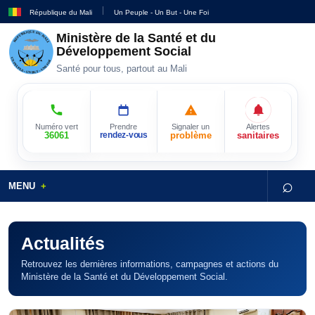
République du Mali
Un Peuple - Un But - Une Foi
Ministère de la Santé et du
Développement Social
Santé pour tous, partout au Mali
Numéro vert
Prendre
Signaler un
Alertes
36061
rendez-vous
problème
sanitaires
⌕
MENU
Actualités
Retrouvez les dernières informations, campagnes et actions du
Ministère de la Santé et du Développement Social.