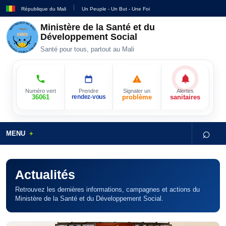
République du Mali
Un Peuple - Un But - Une Foi
Ministère de la Santé et du
Développement Social
Santé pour tous, partout au Mali
Numéro vert
Prendre
Signaler un
Alertes
36061
rendez-vous
problème
sanitaires
⌕
MENU
Actualités
Retrouvez les dernières informations, campagnes et actions du
Ministère de la Santé et du Développement Social.