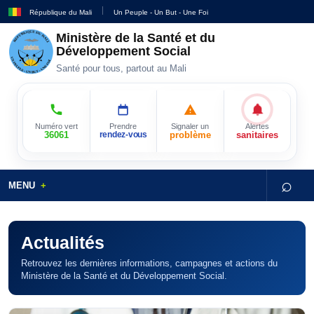
République du Mali
Un Peuple - Un But - Une Foi
Ministère de la Santé et du
Développement Social
Santé pour tous, partout au Mali
Numéro vert
Prendre
Signaler un
Alertes
36061
rendez-vous
problème
sanitaires
⌕
MENU
Actualités
Retrouvez les dernières informations, campagnes et actions du
Ministère de la Santé et du Développement Social.