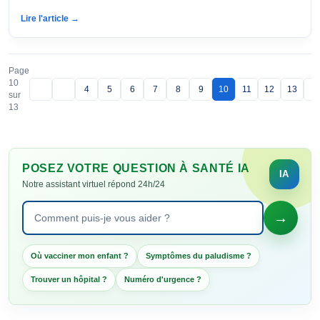
Lire l'article →
Page
10
4
5
6
7
8
9
10
11
12
13
sur
13
POSEZ VOTRE QUESTION À SANTÉ IA
Notre assistant virtuel répond 24h/24
→
Poser une question à Santé IA
Où vacciner mon enfant ?
Symptômes du paludisme ?
Trouver un hôpital ?
Numéro d'urgence ?