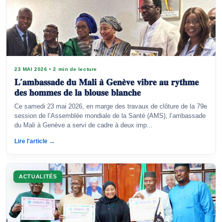
23 MAI 2026
•
2 min de lecture
𝐋’𝐚𝐦𝐛𝐚𝐬𝐬𝐚𝐝𝐞 𝐝𝐮 𝐌𝐚𝐥𝐢 𝐚̀ 𝐆𝐞𝐧𝐞̀𝐯𝐞 𝐯𝐢𝐛𝐫𝐞 𝐚𝐮 𝐫𝐲𝐭𝐡𝐦𝐞
𝐝𝐞𝐬 𝐡𝐨𝐦𝐦𝐞𝐬 𝐝𝐞 𝐥𝐚 𝐛𝐥𝐨𝐮𝐬𝐞 𝐛𝐥𝐚𝐧𝐜𝐡𝐞
Ce samedi 23 mai 2026, en marge des travaux de clôture de la 79e
session de l’Assemblée mondiale de la Santé (AMS), l’ambassade
du Mali à Genève a servi de cadre à deux imp...
Lire l'article →
ACTUALITÉS