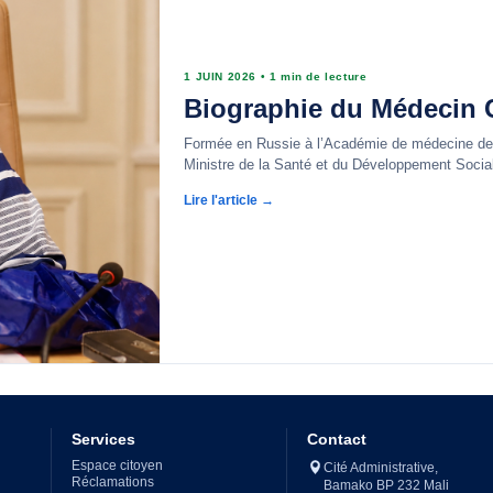
1 JUIN 2026
•
1 min de lecture
Biographie du Médecin C
Formée en Russie à l’Académie de médecine de 
Ministre de la Santé et du Développement Social
Lire l'article →
Services
Contact
Espace citoyen
Cité Administrative,
Réclamations
Bamako BP 232 Mali