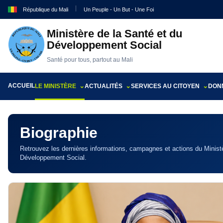
République du Mali
Un Peuple - Un But - Une Foi
Ministère de la Santé et du
Développement Social
Santé pour tous, partout au Mali
ACCUEIL
LE MINISTÈRE
ACTUALITÉS
SERVICES AU CITOYEN
DONN
Biographie
Retrouvez les dernières informations, campagnes et actions du Ministè
Développement Social.