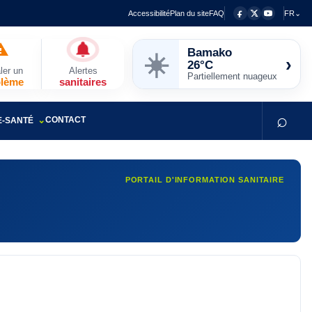
Accessibilité
Plan du site
FAQ
FR⌄
Bamako
☀️
›
26°C
ler un
Alertes
Partiellement nuageux
blème
sanitaires
⌕
CONTACT
E-SANTÉ
PORTAIL D'INFORMATION SANITAIRE