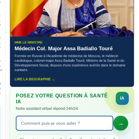
9
3
e
9
0
MME LE MINISTRE
s
Médecin Col. Major Assa Badiallo Touré
0
Formée en Russie à l’Académie de médecine de Moscou, le médecin
5
cardiologue, colonel-major Assa Badiallo Touré, Ministre de la Santé et du
Développement Social, dispose d’une expérience avérée dans le domaine
%
sanitaire.
25
LIRE LA BIOGRAPHIE →
%
5
e
POSEZ VOTRE QUESTION À SANTÉ
IA
Notre assistant virtuel répond 24h/24
→
Poser une question à Santé IA