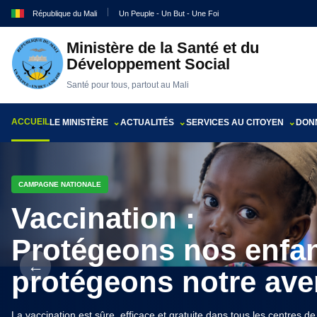
République du Mali
Un Peuple - Un But - Une Foi
Ministère de la Santé et du
Développement Social
Santé pour tous, partout au Mali
ACCUEIL
LE MINISTÈRE
ACTUALITÉS
SERVICES AU CITOYEN
DONN
CAMPAGNE NATIONALE
Vaccination :
Protégeons nos enfan
←
protégeons notre ave
La vaccination est sûre, efficace et gratuite dans tous les centres d