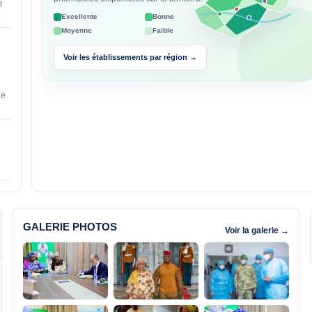
e
Excellente
Bonne
Moyenne
Faible
Voir les établissements par région →
ne
e
GALERIE PHOTOS
Voir la galerie →