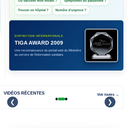
Où vacciner mon enfant ?
Symptômes du paludisme ?
Trouver un hôpital ?
Numéro d'urgence ?
DISTINCTION INTERNATIONALE
TIGA AWARD 2009
Une reconnaissance du portail web du Ministère
au service de l'information sanitaire.
MPOX : comment prévenir et réagir
rapidement (Bamanakan)
VIDÉOS RÉCENTES
Voir toutes →
❮
❯