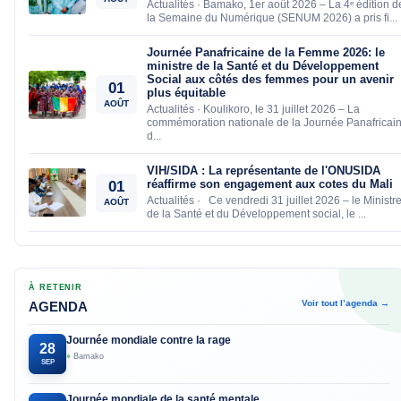
Actualités · Bamako, 1er août 2026 – La 4ᵉ édition d
la Semaine du Numérique (SENUM 2026) a pris fi...
Journée Panafricaine de la Femme 2026: le
ministre de la Santé et du Développement
Social aux côtés des femmes pour un avenir
01
plus équitable
AOÛT
Actualités · Koulikoro, le 31 juillet 2026 – La
commémoration nationale de la Journée Panafricai
d...
VIH/SIDA : La représentante de l'ONUSIDA
réaffirme son engagement aux cotes du Mali
01
Actualités · Ce vendredi 31 juillet 2026 – le Ministr
AOÛT
de la Santé et du Développement social, le ...
À RETENIR
Voir tout l’agenda →
AGENDA
Journée mondiale contre la rage
28
⌖
Bamako
SEP
Journée mondiale de la santé mentale