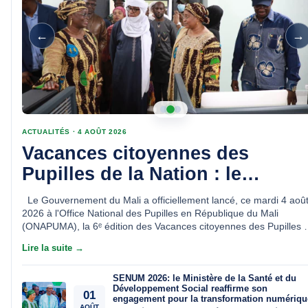
←
→
ACTUALITÉS · 3 AOÛT 2026
Levée des couleurs au MSDS:
un symbole fort de patriotisme
et d'engagement républicain
Bamako, 3 août 2026 – Fidèle à la tradition républicaine, le
Ministère de la Santé et du Développement social a organisé, ce
lundi 3 août 2026, la cérémonie hebdomadaire de montée des
couleurs. Un moment de communion patriotique qui réaf...
Lire la suite →
SENUM 2026: le Ministère de la Santé et du
Développement Social reaffirme son
01
engagement pour la transformation numériqu
AOÛT