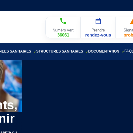
Numéro vert
Prendre
Signa
36061
rendez-vous
pro
FAQ
ÉES SANITAIRES
STRUCTURES SANITAIRES
DOCUMENTATION
ts,
nir
e santé du