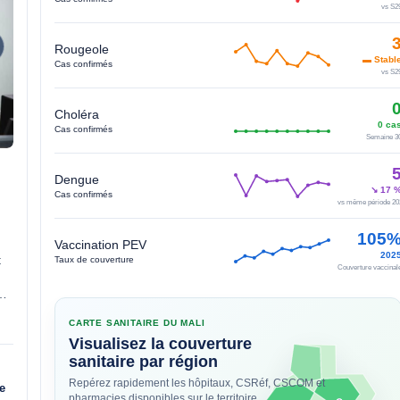
vs S2
Rougeole
▬ Stabl
Cas confirmés
vs S2
Choléra
0 ca
Cas confirmés
Semaine 3
Dengue
↘ 17 
Cas confirmés
vs même période 20
105
Vaccination PEV
202
Taux de couverture
Couverture vaccinal
CARTE SANITAIRE DU MALI
Visualisez la couverture
sanitaire par région
Repérez rapidement les hôpitaux, CSRéf, CSCOM et
e
pharmacies disponibles sur le territoire.