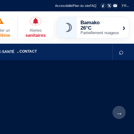
Accessibilité
Plan du site
FAQ
FR⌄
☽
Bamako
›
26°C
ler un
Alertes
Partiellement nuageux
blème
sanitaires
⌕
CONTACT
E-SANTÉ
→